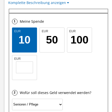
Komplette Beschreibung anzeigen
Spenden Sie einmalig oder dauerhaft für Menschen in Not.
Sie können den Spendenzweck frei wählen
Jeder Betrag hilft und kommt direkt bei den Menschen an
Meine Spende
EUR
EUR
EUR
10
50
100
EUR
Wofür soll dieses Geld verwendet werden?